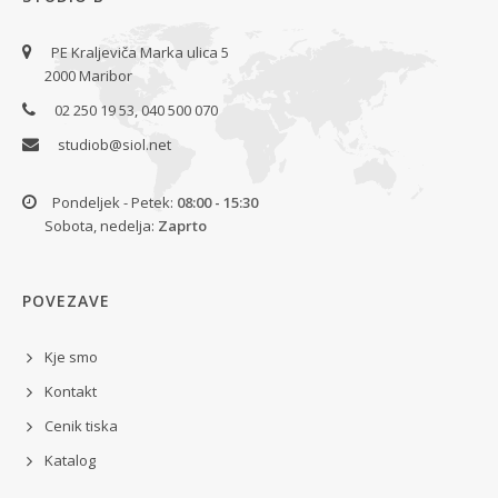
PE Kraljeviča Marka ulica 5
2000 Maribor
02 250 19 53, 040 500 070
studiob@siol.net
Pondeljek - Petek:
08:00 - 15:30
Sobota, nedelja:
Zaprto
POVEZAVE
Kje smo
Kontakt
Cenik tiska
Katalog