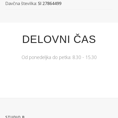
Davčna številka:
SI 27864499
DELOVNI ČAS
Od ponedeljka do petka: 8.30 - 15.30
STUDIO B