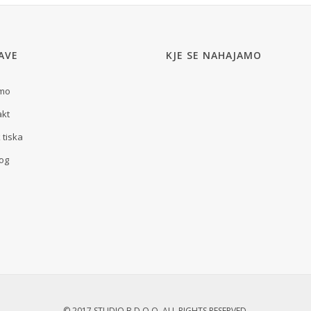
AVE
KJE SE NAHAJAMO
smo
akt
 tiska
og
© 2017 STUDIO B D.O.O. ALL RIGHTS RESERVED.