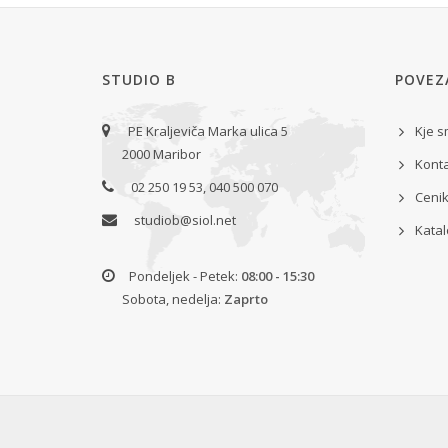
STUDIO B
POVEZ
PE Kraljeviča Marka ulica 5
Kje 
2000 Maribor
Kont
02 250 19 53, 040 500 070
Cenik
studiob@siol.net
Katal
Pondeljek - Petek:
08:00 - 15:30
Sobota, nedelja:
Zaprto