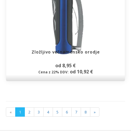
Zložljivo večnamensko orodje
od 8,95 €
od 10,92 €
Cena z 22% DDV:
«
1
2
3
4
5
6
7
8
»