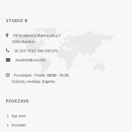
STUDIO B
PE Kraljeviča Marka ulica 5
2000 Maribor
02 250 19 53, 040 500 070
studiob@siol.net
Pondeljek - Petek:
08:00 - 15:30
Sobota, nedelja:
Zaprto
POVEZAVE
Kje smo
Kontakt