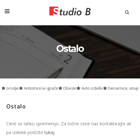
KATALOGI
PISALA
Ostalo
DARILA
STORITVE
STROJI
orodje
Antistresne igrače
Obeski
Avto izdelki
Denarnice, etuiji
AKCIJA
MAJICE & TEKSTIL
Ostalo
O NAS
Cene se lahko spremenijo. Za točne cene nas kontaktirajte ali
PRIJAVA NA NOVICE
pa izdelek poiščite
tukaj
.