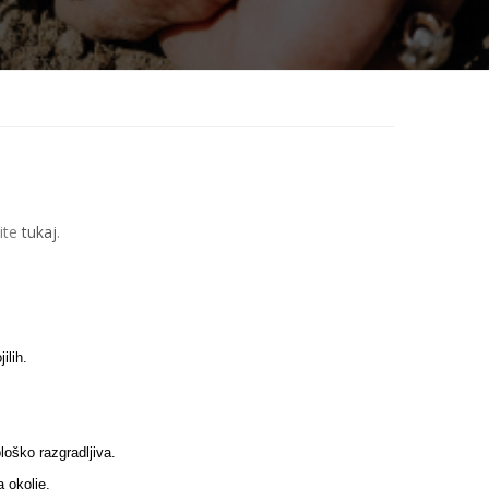
čite
tukaj
.
ilih.
oško razgradljiva.
 okolje.