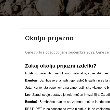
Okolju prijazno
Cene so bile posodobljene septembra 2022. Cene se la
Zakaj okolju prijazni izdelki?
Izdelki iz naravnih in recikliranih materialov, ki se lahko ve
Bambus
: Bambus je ena najhitreje rastočih rastlin in se l
Juta
: Ker je juta popolnoma naravno rastlinsko vlakno, je b
Les
: Zaradi svoje sestave je zelo močan in vzdržljiv. Zaradi 
Bombaž
: Bombažne tkanine so izjemno trpežne in odporne n
RPET
: PET je najpogostejša vrsta plastike, ki se večino