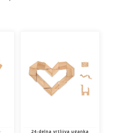
e
24-delna vrtljiva uganka