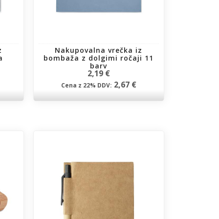
z
Nakupovalna vrečka iz
a
bombaža z dolgimi ročaji 11
barv
2,19 €
2,67 €
Cena z 22% DDV: