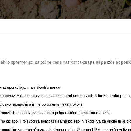
hko spremenijo. Za točne cene nas kontaktirajte ali pa izdelek poiš
čkrat uporabljajo, manj škodijo naravi.
ahko obnovi v enem letu z minimalnimi potrebami po vodi in brez potrebe po gnoj
iološko razgradljiva in ne bo obremenjevala okolja.
naravnih in obnovljivih lastnosti je les odličen trajnosten material.
a obrabo. Proizvodnja bombaža sama po sebi ni škodljiva za okolje in je biol
ma uporablja za embalažo za enkratno uporabo. Uporaba RPET zmanjša vpliv na