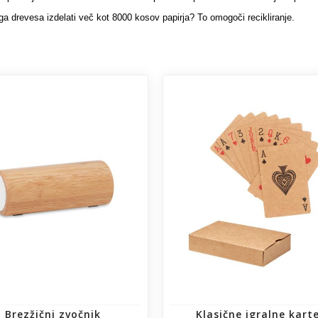
ga drevesa izdelati več kot 8000 kosov papirja? To omogoči recikliranje.
Brezžični zvočnik
Klasične igralne kart