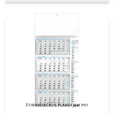
ŠTIRIMESEČNI S PLANERJEM P01