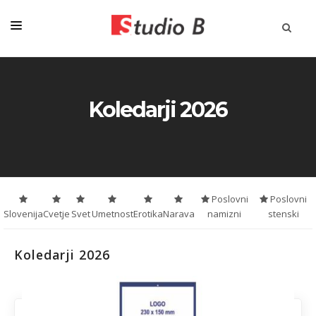
KATALOGI
PISALA
Koledarji 2026
DARILA
STORITVE
STROJI
Poslovni
Poslovni
AKCIJA
Slovenija
Cvetje
Svet
Umetnost
Erotika
Narava
namizni
stenski
MAJICE & TEKSTIL
Koledarji 2026
O NAS
PRIJAVA NA NOVICE