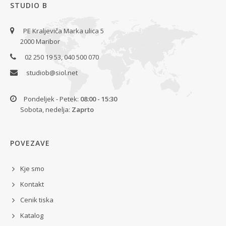
STUDIO B
PE Kraljeviča Marka ulica 5
2000 Maribor
02 250 19 53, 040 500 070
studiob@siol.net
Pondeljek - Petek:
08:00 - 15:30
Sobota, nedelja:
Zaprto
POVEZAVE
Kje smo
Kontakt
Cenik tiska
Katalog