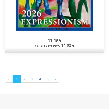
EXPRESIONIZEM
11,49 €
14,02 €
Cena z 22% DDV:
«
1
2
3
4
5
»