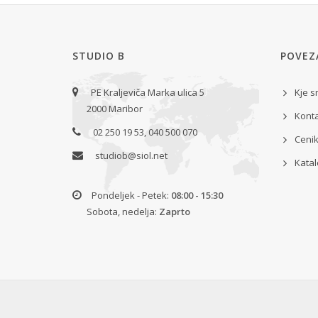
STUDIO B
POVEZ
PE Kraljeviča Marka ulica 5
Kje 
2000 Maribor
Kont
02 250 19 53, 040 500 070
Cenik
studiob@siol.net
Katal
Pondeljek - Petek:
08:00 - 15:30
Sobota, nedelja:
Zaprto