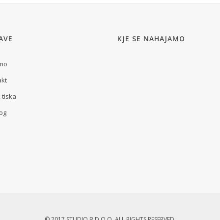
AVE
KJE SE NAHAJAMO
smo
akt
 tiska
og
© 2017 STUDIO B D.O.O. ALL RIGHTS RESERVED.