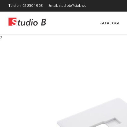
Telefon: 02 250 19 53
Email: studiob@siol.net
KATALOGI
2