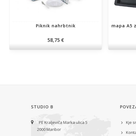
Piknik nahrbtnik
mapa A5 
58,75 €
STUDIO B
POVEZ
PE Kraljeviča Marka ulica 5
Kje 
2000 Maribor
Kont