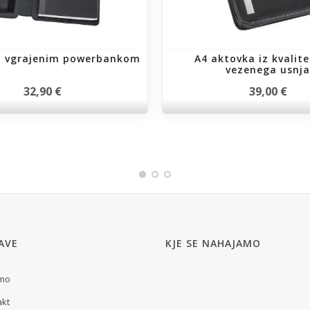
z vgrajenim powerbankom
A4 aktovka iz kvalit
vezenega usnja
32,90 €
39,00 €
AVE
KJE SE NAHAJAMO
smo
akt