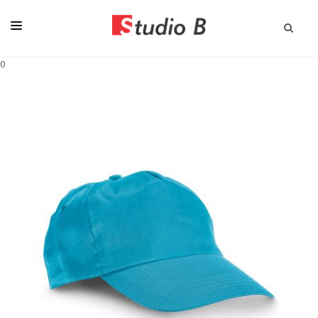
0
KATALOGI
PISALA
DARILA
STORITVE
STROJI
AKCIJA
MAJICE & TEKSTIL
O NAS
PRIJAVA NA NOVICE