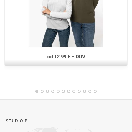
Kariban ženska polo majica dolgi rokav
od 12,99 € + DDV
STUDIO B