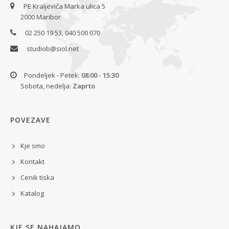
PE Kraljeviča Marka ulica 5
2000 Maribor
02 250 19 53, 040 500 070
studiob@siol.net
Pondeljek - Petek:
08:00 - 15:30
Sobota, nedelja:
Zaprto
POVEZAVE
Kje smo
Kontakt
Cenik tiska
Katalog
KJE SE NAHAJAMO