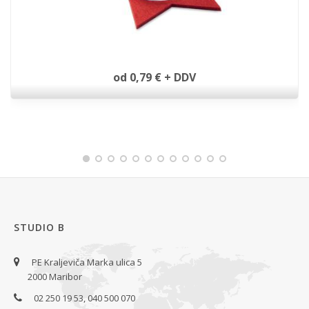
4 podstavki za kozarce
od 0,79 € + DDV
STUDIO B
PE Kraljeviča Marka ulica 5
2000 Maribor
02 250 19 53, 040 500 070