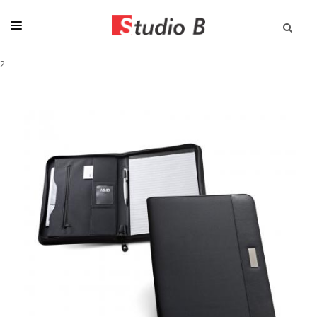
2
KATALOGI
PISALA
DARILA
STORITVE
STROJI
AKCIJA
MAJICE & TEKSTIL
O NAS
PRIJAVA NA NOVICE