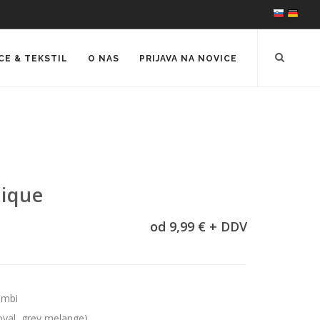
CE & TEKSTIL
O NAS
PRIJAVA NA NOVICE
pique
od 9,99 € + DDV
umbi
oyal, grey melange)