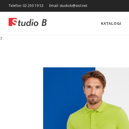
Telefon: 02 250 19 53
Email: studiob@siol.net
KATALOGI
3