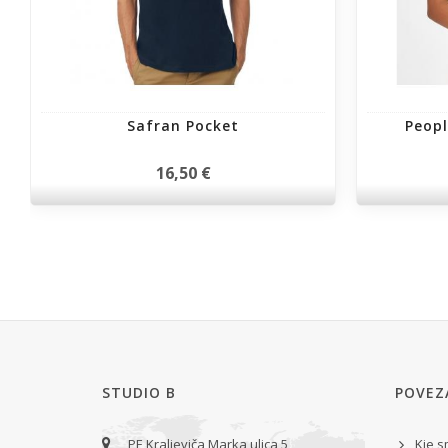
Safran Pocket
Peopl
16,50 €
STUDIO B
POVEZ
PE Kraljeviča Marka ulica 5
Kje 